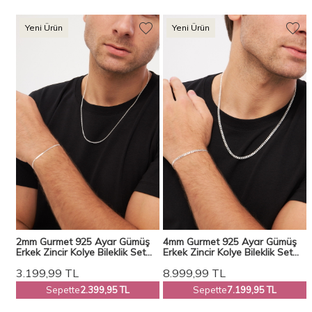
Yeni Ürün
Yeni Ürün
ş
2mm Gurmet 925 Ayar Gümüş
4mm Gurmet 925 Ayar Gümüş
Erkek Zincir Kolye Bileklik Set
Erkek Zincir Kolye Bileklik Set
Ves-8505
Ves-8503
3.199,99
TL
8.999,99
TL
Sepette
2.399,95 TL
Sepette
7.199,95 TL