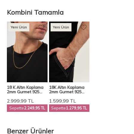
Kombini Tamamla
Yeni Ürün
Yeni Ürün
18 K Altın Kaplama
18K Altın Kaplama
2mm Gurmet 925
2mm Gurmet 925
Ayar Gümüş Erkek
Ayar Gümüş Erkek
2.999,99
TL
1.599,99
TL
Zincir Kolye Vek-
Zincir Bileklik
3098
VEB5289
Sepette
2.249,95 TL
Sepette
1.279,95 TL
Benzer Ürünler