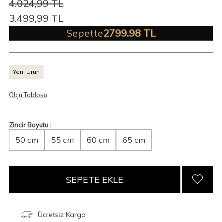
4.024,99
TL
3.499,99
TL
Sepette
2799.98 TL
Yeni Ürün
Ölçü Tablosu
Zincir Boyutu :
50 cm
55 cm
60 cm
65 cm
SEPETE EKLE
Ücretsiz Kargo