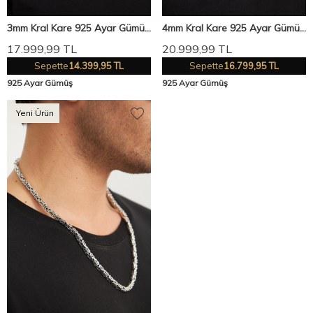
3mm Kral Kare 925 Ayar Gümüş
4mm Kral Kare 925 Ayar Gümüş
Erkek Zincir Kolye Vek-3006
Erkek Zincir Kolye Vek-3002
17.999,99
TL
20.999,99
TL
Sepette
14.399,95 TL
Sepette
16.799,95 TL
925 Ayar Gümüş
925 Ayar Gümüş
Yeni Ürün