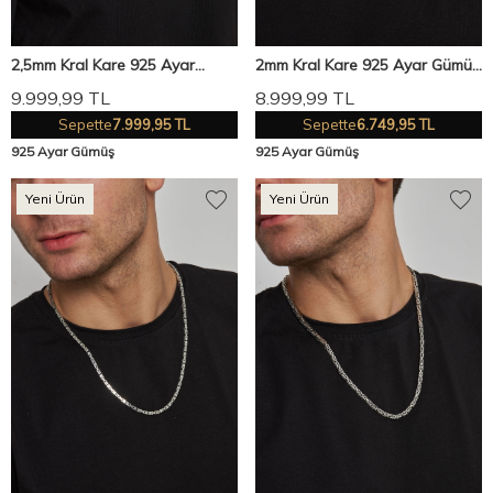
2,5mm Kral Kare 925 Ayar
2mm Kral Kare 925 Ayar Gümüş
Gümüş Erkek Zincir Kolye Vek-
Erkek Zincir Kolye Vek-3008
9.999,99
TL
8.999,99
TL
317250
Sepette
7.999,95 TL
Sepette
6.749,95 TL
925 Ayar Gümüş
925 Ayar Gümüş
Yeni Ürün
Yeni Ürün