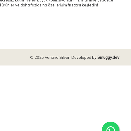
ücretsiz katılın ve en büyük koleksiyonlarımız, indirimler, sadece
 ürünler ve daha fazlasına özel erişim fırsatını keşfedin!
© 2025 Ventino Silver. Developed by
Smuggy.dev