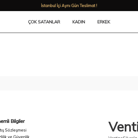
İstanbul İçi Aynı Gün Teslimat !
ÇOK SATANLAR
KADIN
ERKEK
emli Bilgiler
Venti
tış Sözleşmesi
lilik ve Güvenlik