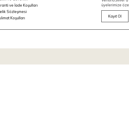
VentinoSilver'a 
üyelerimize özel
ranti ve İade Koşulları
elik Sözleşmesi
Kayıt Ol
slimat Koşulları
T
-Soft
E-Ticaret
Sistemleriyle Hazırlanmıştır.