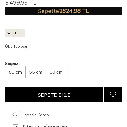
3.499,99
TL
Sepette
2624.98 TL
Yeni Ürün
Ölçü Tablosu
Seçiniz :
50 cm
55 cm
60 cm
SEPETE EKLE
Ücretsiz Kargo
30 Günlük Değişim süresi