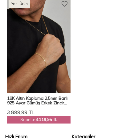
Yeni Ürün
18K Altın Kaplama 2,5mm Barlı
925 Ayar Gümüş Erkek Zincir
Kolye Bileklik Set VES-8521
3.899,99
TL
Sepette
3.119,95 TL
Hızlı Erişim
Kategoriler