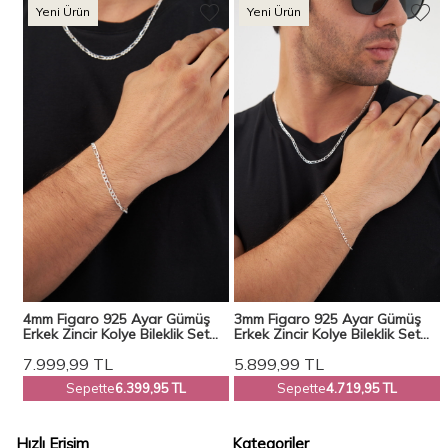
Yeni Ürün
Yeni Ürün
ro
4mm Figaro 925 Ayar Gümüş
3mm Figaro 925 Ayar Gümüş
Erkek Zincir Kolye Bileklik Set
Erkek Zincir Kolye Bileklik Set
Ves-8514
Ves-850250
7.999,99
TL
5.899,99
TL
Sepette
6.399,95 TL
Sepette
4.719,95 TL
Hızlı Erişim
Kategoriler