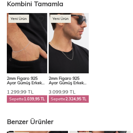
Kombini Tamamla
Yeni Ürün
Yeni Ürün
2mm Figaro 925
2mm Figaro 925
Ayar Gümüş Erkek
Ayar Gümüş Erkek
Zincir Bileklik Veb-
Zincir Kolye Vek-
1.299,99
TL
3.099,99
TL
5250
3025
Sepette
1.039,95 TL
Sepette
2.324,95 TL
Benzer Ürünler