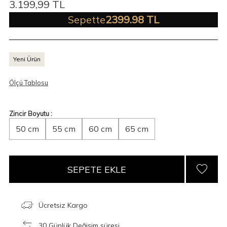
3.199,99
TL
Sepette
2399.98 TL
Yeni Ürün
Ölçü Tablosu
Zincir Boyutu :
50 cm
55 cm
60 cm
65 cm
SEPETE EKLE
Ücretsiz Kargo
30 Günlük Değişim süresi