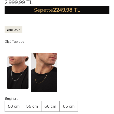
2.999,99
TL
Sepette
2249.98 TL
Yeni Ürün
Ölçü Tablosu
Seçiniz :
50 cm
55 cm
60 cm
65 cm