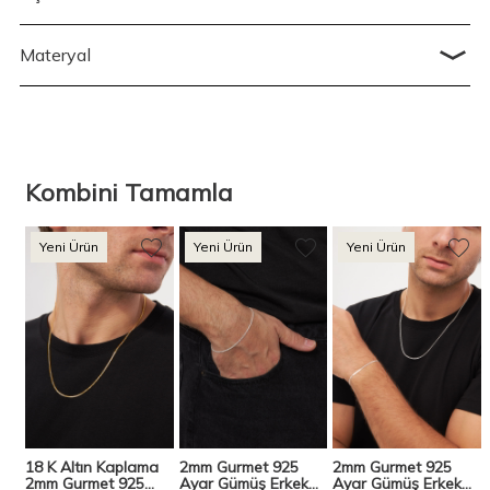
Materyal
Kombini Tamamla
Yeni Ürün
Yeni Ürün
Yeni Ürün
18 K Altın Kaplama
2mm Gurmet 925
2mm Gurmet 925
k
2mm Gurmet 925
Ayar Gümüş Erkek
Ayar Gümüş Erkek