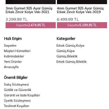
3mm Gurmet 925 Ayar Gümüş
4mm Gurmet 925 Ayar Gümüş
ek
Erkek Zincir Kolye Vek-3021
Erkek Zincir Kolye Vek-3019
3.299,99
TL
6.499,99
TL
Sepette
2.474,95 TL
Sepette
5.199,95 TL
Hızlı Erişim
Kategoriler
Sepetim
Erkek Gümüş Kolye
Müşteri Hizmetleri
Gümüş Küpe
İndirimdekiler
Gümüş Bileklik
Yeni Ürünler
Erkek Gümüş Bileklik
Anasayfa
Önemli Bilgiler
Satış Sözleşmesi
Gizlilik ve Güvenlik
Garanti ve İade Koşulları
Üyelik Sözleşmesi
Teslimat Koşulları