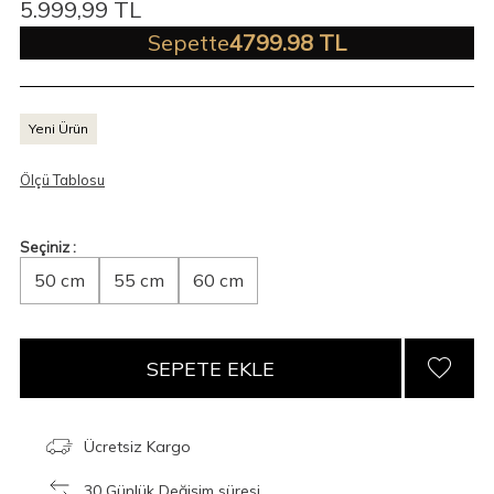
5.999,99
TL
Sepette
4799.98 TL
Yeni Ürün
Ölçü Tablosu
Seçiniz :
50 cm
55 cm
60 cm
SEPETE EKLE
Ücretsiz Kargo
30 Günlük Değişim süresi