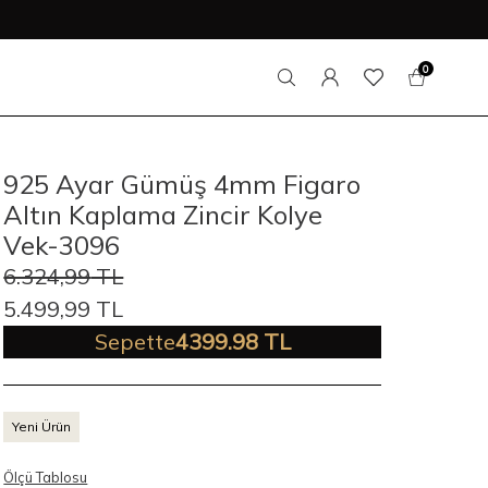
0
925 Ayar Gümüş 4mm Figaro
Altın Kaplama Zincir Kolye
Vek-3096
6.324,99
TL
5.499,99
TL
Sepette
4399.98 TL
Yeni Ürün
Ölçü Tablosu