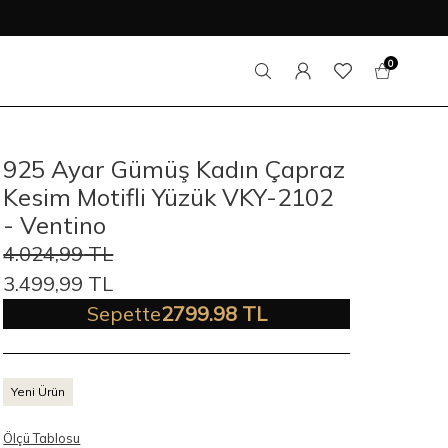
0
925 Ayar Gümüş Kadın Çapraz
Kesim Motifli Yüzük VKY-2102
- Ventino
4.024,99
TL
3.499,99
TL
Sepette
2799.98 TL
Yeni Ürün
Ölçü Tablosu