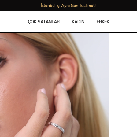
Babalar Gününe özel %50'ye varan indirimler!
ÇOK SATANLAR
KADIN
ERKEK