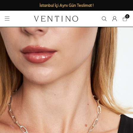
Babalar Gününe özel %50'ye varan indirimler!
0