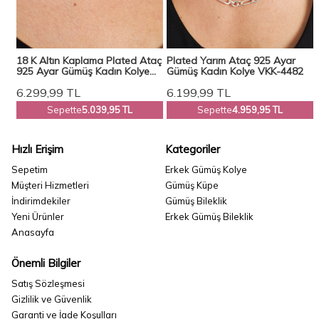
18 K Altın Kaplama Plated Ataç
Plated Yarım Ataç 925 Ayar
6
925 Ayar Gümüş Kadın Kolye
Gümüş Kadın Kolye VKK-4482
VKK-4481
6.299,99
TL
6.199,99
TL
Sepette
5.039,95 TL
Sepette
4.959,95 TL
Hızlı Erişim
Kategoriler
Sepetim
Erkek Gümüş Kolye
Müşteri Hizmetleri
Gümüş Küpe
İndirimdekiler
Gümüş Bileklik
Yeni Ürünler
Erkek Gümüş Bileklik
Anasayfa
Önemli Bilgiler
Satış Sözleşmesi
Gizlilik ve Güvenlik
Garanti ve İade Koşulları