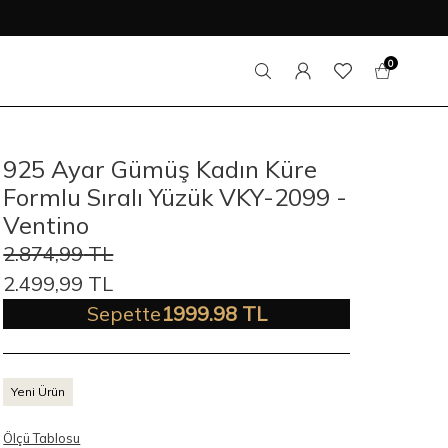
0
925 Ayar Gümüş Kadın Küre
Formlu Sıralı Yüzük VKY-2099 -
Ventino
2.874,99
TL
2.499,99
TL
Sepette
1999.98 TL
Yeni Ürün
Ölçü Tablosu