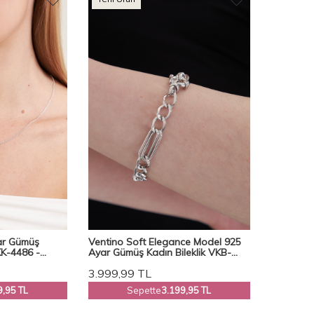
ar Gümüş
Ventino Soft Elegance Model 925
KK-4486 -
Ayar Gümüş Kadın Bileklik VKB-
7012
3.999,99
TL
9,95 TL
Sepette
3.199,95 TL