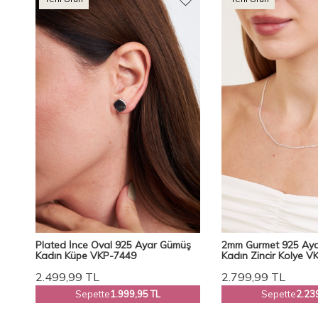
Plated İnce Oval 925 Ayar Gümüş
2mm Gurmet 925 Ay
Kadın Küpe VKP-7449
Kadın Zincir Kolye V
Ventino
2.499,99
TL
2.799,99
TL
Sepette
1.999,95 TL
Sepette
2.23