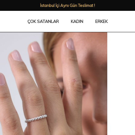
Babalar Gününe özel %50'ye varan indirimler!
ÇOK SATANLAR
KADIN
ERKEK