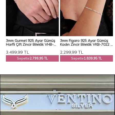
3mm Gurmet 925 Ayar Gümüş
3mm Figaro 925 Ayar Gümüş
n
Harfli Çift Zincir Bileklik VHB-
Kadın Zincir Bileklik VKB-7022 -
1002
Ventino
3.499,99
TL
2.299,99
TL
Sepette
2.799,95 TL
Sepette
1.839,95 TL