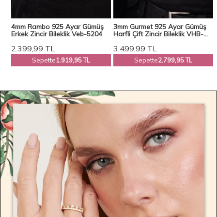
4mm Rambo 925 Ayar Gümüş
3mm Gurmet 925 Ayar Gümüş
eb-
Erkek Zincir Bileklik Veb-5204
Harfli Çift Zincir Bileklik VHB-
1002
2.399,99
TL
3.499,99
TL
Sepette
1.919,95 TL
Sepette
2.799,95 TL