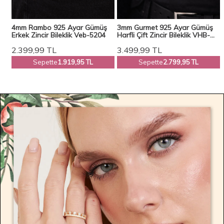
4mm Rambo 925 Ayar Gümüş
3mm Gurmet 925 Ayar Gümüş
eb-
Erkek Zincir Bileklik Veb-5204
Harfli Çift Zincir Bileklik VHB-
1002
2.399,99
TL
3.499,99
TL
Sepette
1.919,95 TL
Sepette
2.799,95 TL