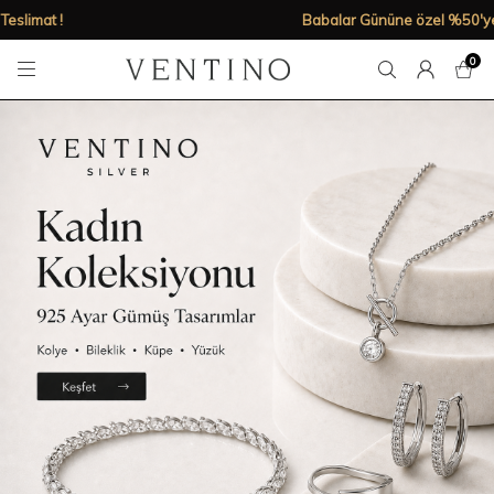
Babalar Gününe özel %50'ye varan indirimler!
0