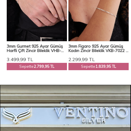
3mm Gurmet 925 Ayar Gümüş
3mm Figaro 925 Ayar Gümüş
n
Harfli Çift Zincir Bileklik VHB-
Kadın Zincir Bileklik VKB-7022 -
1002
Ventino
3.499,99
TL
2.299,99
TL
Sepette
2.799,95 TL
Sepette
1.839,95 TL